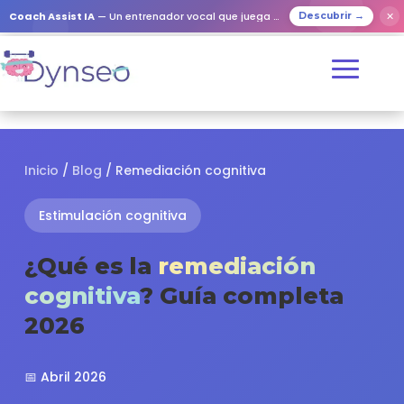
✕
Coach Assist IA
— Un entrenador vocal que juega con tus seres queridos
Descubrir →
Inicio
/
Blog
/ Remediación cognitiva
Estimulación cognitiva
¿Qué es la
remediación
cognitiva
? Guía completa
2026
📅 Abril 2026