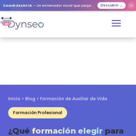
✕
Coach Assist IA
— Un entrenador vocal que juega con tus seres queridos
Descubrir →
Inicio
>
Blog
> Formación de Auxiliar de Vida
Formación Profesional
¿Qué
formación elegir
para