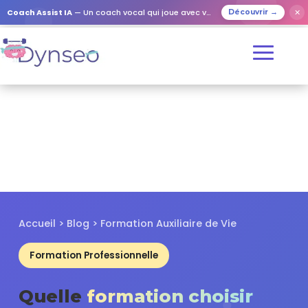
✕
Coach Assist IA
— Un coach vocal qui joue avec vos proches
Découvrir →
Accueil
>
Blog
> Formation Auxiliaire de Vie
Formation Professionnelle
Quelle
formation choisir