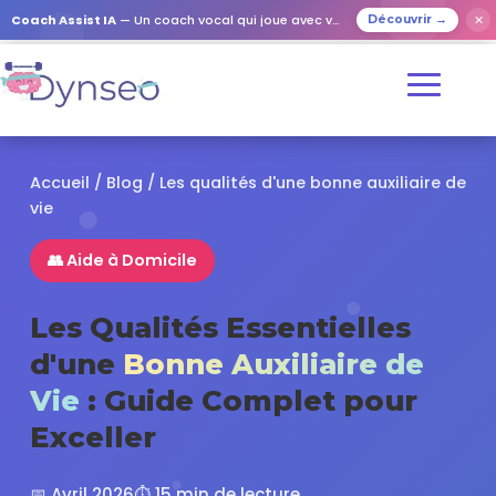
✕
Coach Assist IA
— Un coach vocal qui joue avec vos proches
Découvrir →
Accueil
/
Blog
/ Les qualités d'une bonne auxiliaire de
vie
👥 Aide à Domicile
Les Qualités Essentielles
d'une
Bonne Auxiliaire de
Vie
: Guide Complet pour
Exceller
📅 Avril 2026
⏱️ 15 min de lecture