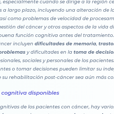
a
, especialmente cuando se dirige a la región c
s a largo plazo, incluyendo una alteración de l
, así como problemas de velocidad de procesami
estión del cáncer y otros aspectos de la vida d
buena función cognitiva antes del tratamiento
áncer incluyen
dificultades de memoria
,
trasto
 problemas
y dificultades en la
toma de decisi
ionales, sociales y personales de los pacientes.
ntes o tomar decisiones pueden limitar su ind
e su rehabilitación post-cáncer sea aún más co
n cognitiva disponibles
gnitivas de los pacientes con cáncer, hay vario