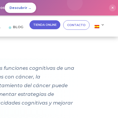
dos
✕
Descubrir →
TIENDA ONLINE
CONTACTO
…
BLOG
as funciones cognitivas de una
s con cáncer, la
ratamiento del cáncer puede
ementar estrategias de
acidades cognitivas y mejorar