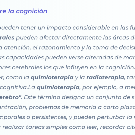
re la cognición
pueden tener un impacto considerable en las fu
rales
pueden afectar directamente las áreas d
a atención, el razonamiento y la toma de decis
as capacidades pueden verse alteradas de mane
res cerebrales los que influyen en la cognició
er
, como la
quimioterapia
y la
radioterapia
, t
 cognitiva.La
quimioterapia
, por ejemplo, a me
erebro"
. Este término designa un conjunto de 
entración, problemas de memoria a corto plazo 
porales o persistentes, y pueden perturbar la v
ealizar tareas simples como leer, recordar cit