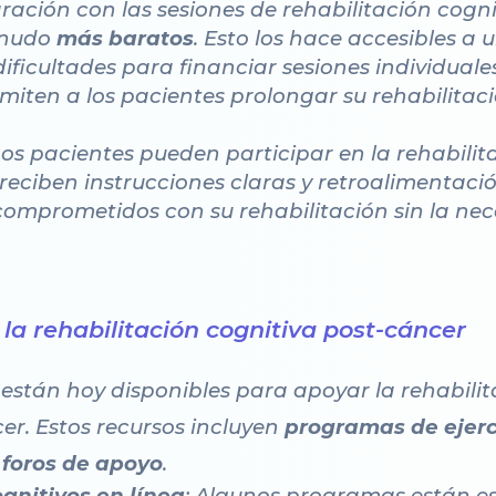
ración con las sesiones de rehabilitación cognit
enudo
más baratos
. Esto los hace accesibles 
ificultades para financiar sesiones individuale
miten a los pacientes prolongar su rehabilita
 Los pacientes pueden participar en la rehabilit
ciben instrucciones claras y retroalimentaci
omprometidos con su rehabilitación sin la nec
 la rehabilitación cognitiva post-cáncer
están hoy disponibles para apoyar la rehabilit
er. Estos recursos incluyen
programas de ejerci
y foros de apoyo
.
gnitivos en línea
: Algunos programas están e