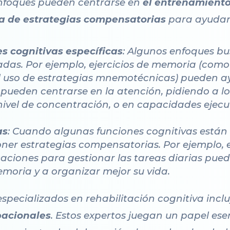
 enfoques pueden centrarse en
el entrenamiento
a de estrategias compensatorias
para ayudar 
s cognitivas específicas
: Algunos enfoques bu
radas. Por ejemplo, ejercicios de memoria (com
el uso de estrategias mnemotécnicas) pueden a
s pueden centrarse en la atención, pidiendo a l
nivel de concentración, o en capacidades ejecu
as
: Cuando algunas funciones cognitivas están
ner estrategias compensatorias. Por ejemplo, 
icaciones para gestionar las tareas diarias pue
emoria y a organizar mejor su vida.
 especializados en rehabilitación cognitiva inc
pacionales
. Estos expertos juegan un papel ese