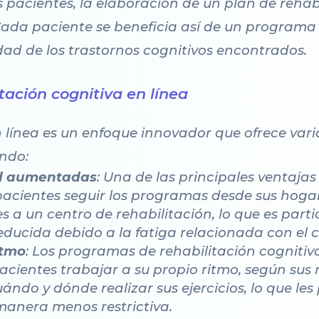
 pacientes, la elaboración de un plan de rehabi
Cada paciente se beneficia así de un program
ad de los trastornos cognitivos encontrados.
itación cognitiva en línea
n línea es un enfoque innovador que ofrece var
endo:
dad aumentadas
: Una de las principales ventajas
 pacientes seguir los programas desde sus hoga
 a un centro de rehabilitación, lo que es part
educida debido a la fatiga relacionada con el c
itmo
: Los programas de rehabilitación cognitiv
pacientes trabajar a su propio ritmo, según sus 
ándo y dónde realizar sus ejercicios, lo que les
 manera menos restrictiva.