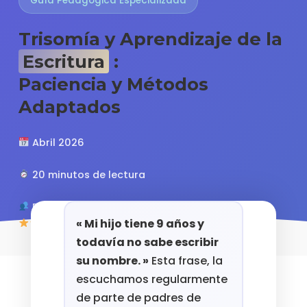
Guía Pedagógica Especializada
Trisomía y Aprendizaje de la
Escritura
:
Paciencia y Métodos
Adaptados
Abril 2026
20 minutos de lectura
Padres, educadores, terapeutas
« Mi hijo tiene 9 años y
4.8/5 (127 opiniones)
todavía no sabe escribir
su nombre. »
Esta frase, la
escuchamos regularmente
de parte de padres de