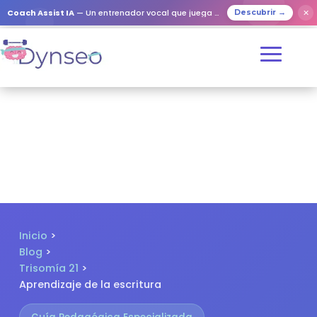
✕
Coach Assist IA
— Un entrenador vocal que juega con tus seres queridos
Descubrir →
Inicio
>
Blog
>
Trisomía 21
>
Aprendizaje de la escritura