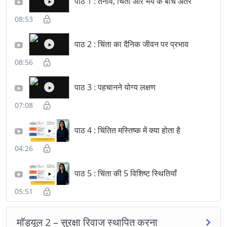
पाठ 1 : तनाव, चिंता और भय के बीच अंतर
▶
D
DYNSEO
08:53
पाठ 2 : चिंता का दैनिक जीवन पर प्रभाव
▶
चिंतित बच्चे का साथ देना:
08:56
अनुष्ठान, श्वास, स्थिरता
पाठ 3 : पहचानने योग्य लक्षण
▶
रोज़मर्रा की चिंता को शांत करने के लिए ठोस उपकरण
07:08
100% ऑनलाइन प्रशिक्षण, आपकी गति से
पाठ 4 : चिंतित मस्तिष्क में क्या होता है
▶
प्रभावी अनुष्ठान, श्वास और स्थिरता
04:26
लक्षित दर्शक
पाठ 5 : चिंता की 5 विशिष्ट स्थितियाँ
▶
चिंतित बच्चों के माता-पिता, दादा-दादी, परिवार के सहायक और
05:51
करीबी लोग जो चिंता के तंत्र को समझना चाहते हैं और अपने
बच्चे को शांति और संतुलन वापस लाने के लिए ठोस तकनीकें
मॉड्यूल 2 – सुरक्षा रिवाज स्थापित करना
हासिल करना चाहते हैं।