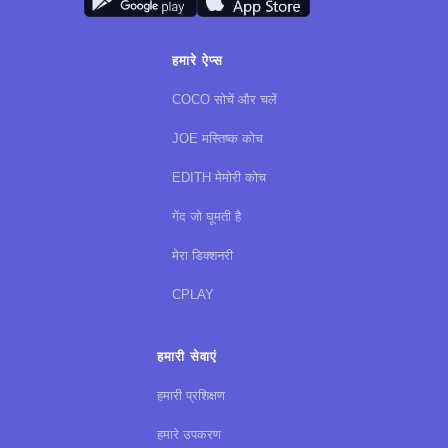
COCO PENSE & COCO BOUGE ऐप की खोज, इसके
शांत मोड (निर्देशित श्वास अभ्यास, शांत संगीत) और तनाव
मुक्त करने के लिए खेल के ब्रेक के साथ।
हमारे ऐप्स
COCO सोचें और चलें
JOE मस्तिष्क कोच
EDITH मेमोरी कोच
गेंद जो घूमती है
मेरा डिक्शनरी
CPLAY
हमारी सेवाएं
हमारी प्रशिक्षण
हमारे उपकरण