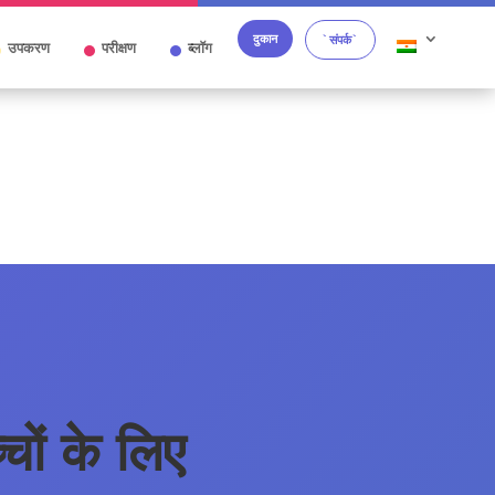
दुकान
`संपर्क`
उपकरण
परीक्षण
ब्लॉग
चों के लिए