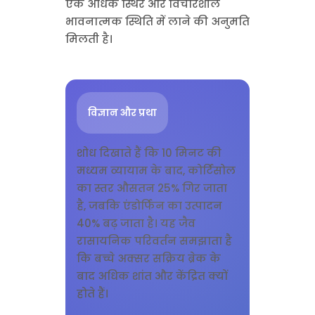
एक अधिक स्थिर और विचारशील
भावनात्मक स्थिति में लाने की अनुमति
मिलती है।
विज्ञान और प्रथा
शोध दिखाते हैं कि 10 मिनट की
मध्यम व्यायाम के बाद, कोर्टिसोल
का स्तर औसतन 25% गिर जाता
है, जबकि एंडोर्फिन का उत्पादन
40% बढ़ जाता है। यह जैव
रासायनिक परिवर्तन समझाता है
कि बच्चे अक्सर सक्रिय ब्रेक के
बाद अधिक शांत और केंद्रित क्यों
होते हैं।