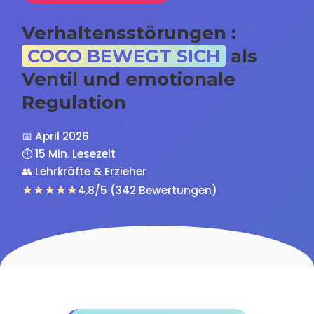
Verhaltensstörungen :
COCO BEWEGT SICH
als
Ventil und emotionale
Regulation
📅 April 2026
⏱️ 15 Min. Lesezeit
👥 Lehrkräfte & Erzieher
★★★★★
4.8/5 (342 Bewertungen)