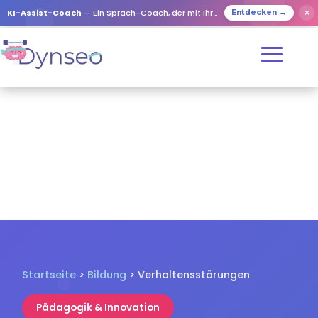
✕
KI-Assist-Coach
— Ein Sprach-Coach, der mit Ihren Lieben spielt
Entdecken →
Startseite
>
Bildung
> Verhaltensstörungen
Pädagogik & Innovation