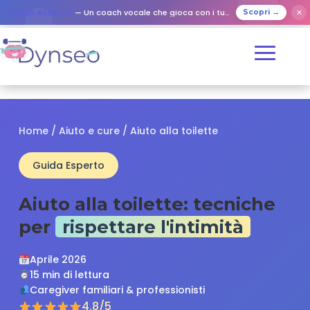
✕
Coach Assist IA
— Un coach vocale che gioca con i tuoi cari
Scopri →
Home
/
Aiuto e cure
/ Aiuto alla toilette
Guida Esperto
Aiuto alla toilette: tecniche
per
rispettare l'intimità
Aprile 2026
15 min di lettura
Caregiver familiari & professionisti
4.8/5