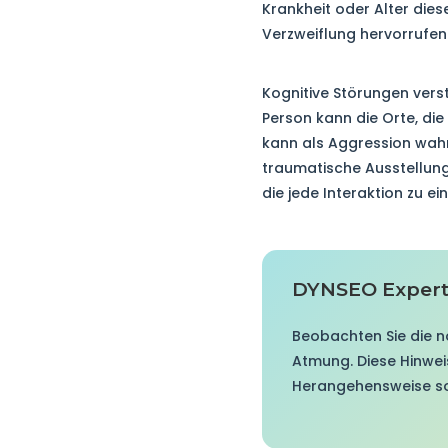
Krankheit oder Alter dies
Verzweiflung hervorrufen
Kognitive Störungen verst
Person kann die Orte, di
kann als Aggression wah
traumatische Ausstellung.
die jede Interaktion zu 
DYNSEO Expert
Beobachten Sie die n
Atmung. Diese Hinwe
Herangehensweise so