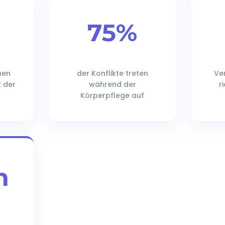
75%
hen
der Konflikte treten
Ve
t der
während der
r
Körperpflege auf
n