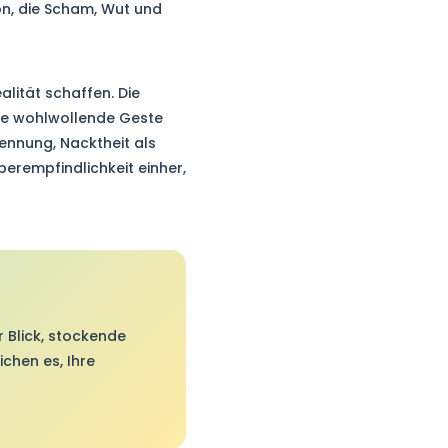
ion, die Scham, Wut und
alität schaffen. Die
ine wohlwollende Geste
nnung, Nacktheit als
berempfindlichkeit einher,
 Blick, stockende
chen es, Ihre