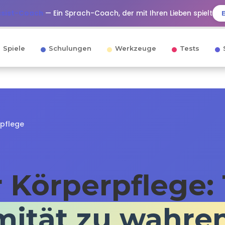
ssist-Coach
— Ein Sprach-Coach, der mit Ihren Lieben spielt
Spiele
Schulungen
Werkzeuge
Tests
rpflege
r Körperpflege:
imität zu wahre