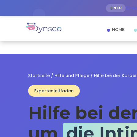
KI-A
NEU
HOME
Startseite
/
Hilfe und Pflege
/ Hilfe bei der Körpe
Expertenleitfaden
Hilfe bei de
um
die Int