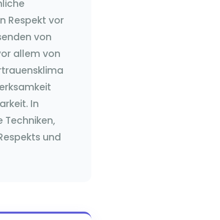
hliche
n Respekt vor
usenden von
vor allem von
ertrauensklima
merksamkeit
rkeit. In
e Techniken,
Respekts und