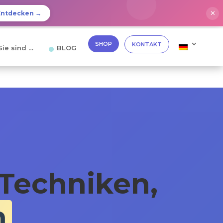
✕
Entdecken →
SHOP
KONTAKT
Sie sind …
BLOG
 Techniken,
n