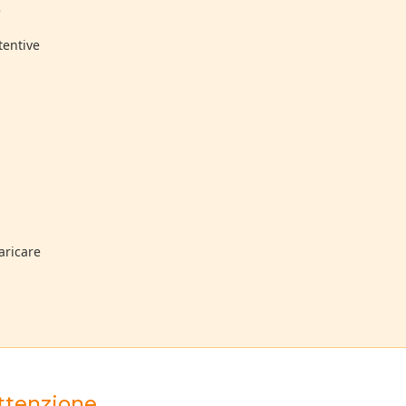
e
ttentive
aricare
 attenzione