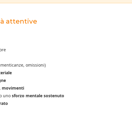
tà attentive
ore
imenticanze, omissioni)
eriale
gne
, movimenti
no uno
sforzo mentale sostenuto
rato