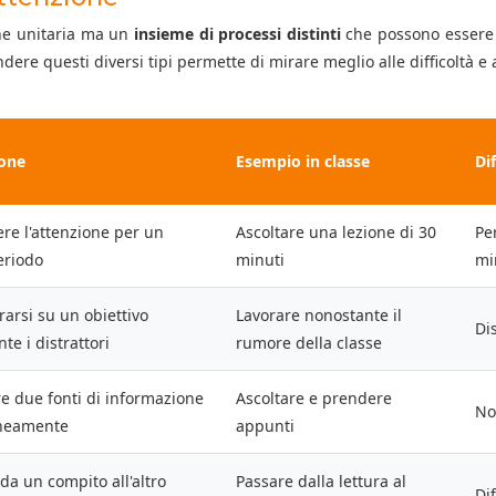
one unitaria ma un
insieme di processi distinti
che possono essere
ere questi diversi tipi permette di mirare meglio alle difficoltà e a
ione
Esempio in classe
Dif
re l'attenzione per un
Ascoltare una lezione di 30
Pe
eriodo
minuti
mi
arsi su un obiettivo
Lavorare nonostante il
Di
te i distrattori
rumore della classe
e due fonti di informazione
Ascoltare e prendere
No
neamente
appunti
da un compito all'altro
Passare dalla lettura al
Di