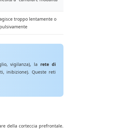
agisce troppo lentamente o
pulsivamente
lio, vigilanza), la
rete di
ti, inibizione). Queste reti
lare della corteccia prefrontale.