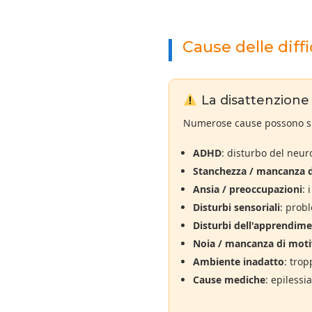
Cause delle diffi
La disattenzion
Numerose cause possono spie
ADHD
: disturbo del neur
Stanchezza / mancanza 
Ansia / preoccupazioni
: 
Disturbi sensoriali
: probl
Disturbi dell'apprendim
Noia / mancanza di moti
Ambiente inadatto
: trop
Cause mediche
: epilessi