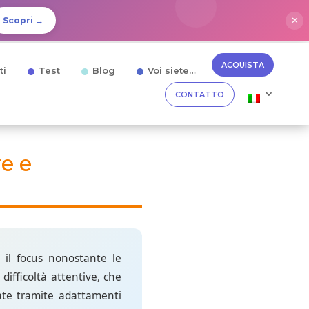
✕
Scopri →
ACQUISTA
ti
Test
Blog
Voi siete…
CONTATTO
e e
 il focus nonostante le
difficoltà attentive, che
rate tramite adattamenti