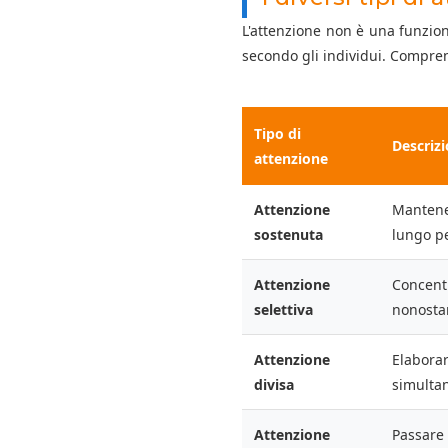
L'attenzione non è una funzi
secondo gli individui. Comprend
Tipo di
Descriz
attenzione
Attenzione
Mantene
sostenuta
lungo p
Attenzione
Concentr
selettiva
nonostan
Attenzione
Elaborar
divisa
simulta
Attenzione
Passare 