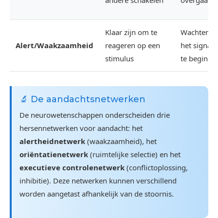
andere schakelen
overgaan
Klaar zijn om te
Wachten o
Alert/Waakzaamheid
reageren op een
het signaa
stimulus
te beginne
🔬 De aandachtsnetwerken
De neurowetenschappen onderscheiden drie
hersennetwerken voor aandacht: het
alertheidnetwerk
(waakzaamheid), het
oriëntatienetwerk
(ruimtelijke selectie) en het
executieve controlenetwerk
(conflictoplossing,
inhibitie). Deze netwerken kunnen verschillend
worden aangetast afhankelijk van de stoornis.