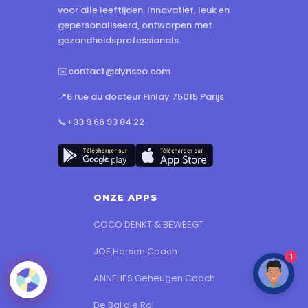
voor alle leeftijden. Innovatief, leuk en
gepersonaliseerd, ontworpen met
gezondheidsprofessionals.
✉️
contact@dynseo.com
📍
6 rue du docteur Finlay 75015 Parijs
📞
+33 9 66 93 84 22
ONZE APPS
COCO DENKT & BEWEEGT
JOE Hersen Coach
1
ANNELIES Geheugen Coach
De Bal die Rol