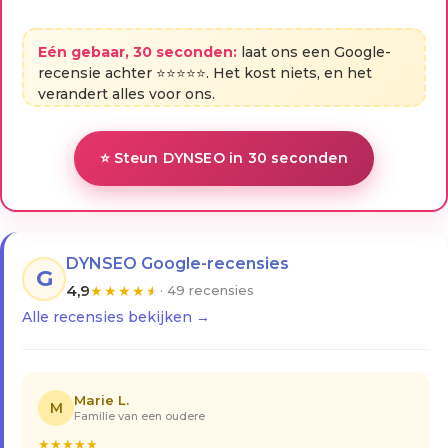
Eén gebaar, 30 seconden:
laat ons een Google-
recensie achter ⭐⭐⭐⭐⭐. Het kost niets, en het
verandert alles voor ons.
⭐ Steun DYNSEO in 30 seconden
DYNSEO Google-recensies
G
4,9
★
★
★
★
★
· 49 recensies
Alle recensies bekijken →
Marie L.
M
Familie van een oudere
★
★
★
★
★