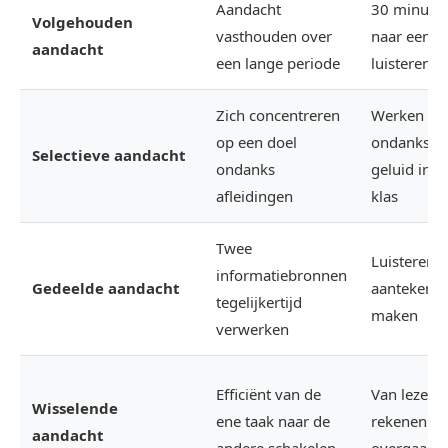
Aandacht
30 minute
Volgehouden
vasthouden over
naar een le
aandacht
een lange periode
luisteren
Zich concentreren
Werken
op een doel
ondanks h
Selectieve aandacht
ondanks
geluid in d
afleidingen
klas
Twee
Luisteren 
informatiebronnen
Gedeelde aandacht
aantekeni
tegelijkertijd
maken
verwerken
Efficiënt van de
Van lezen 
Wisselende
ene taak naar de
rekenen
aandacht