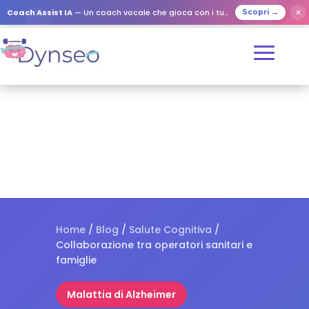
✕
Coach Assist IA
— Un coach vocale che gioca con i tuoi cari
Scopri →
Home
/
Blog
/
Salute Cognitiva
/
Collaborazione tra operatori sanitari e
famiglie
Malattia di Alzheimer