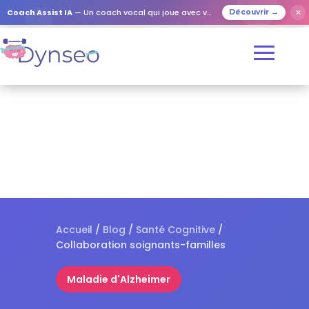
✕
Coach Assist IA
— Un coach vocal qui joue avec vos proches
Découvrir →
Accueil
/
Blog
/
Santé Cognitive
/
Collaboration soignants-familles
Maladie d'Alzheimer