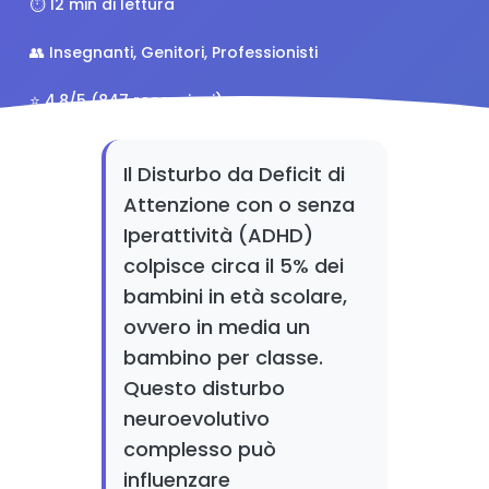
⏱️ 12 min di lettura
👥 Insegnanti, Genitori, Professionisti
⭐ 4.8/5 (847 recensioni)
Il Disturbo da Deficit di
Attenzione con o senza
Iperattività (ADHD)
colpisce circa il 5% dei
bambini in età scolare,
ovvero in media un
bambino per classe.
Questo disturbo
neuroevolutivo
complesso può
influenzare