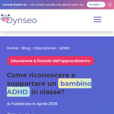
✕
Coach Assist IA
— Un coach vocale che gioca con i tuoi cari
Scopri →
Home > Blog > Educazione > ADHD
Educazione & Disturbi dell'apprendimento
Come riconoscere e
supportare un
bambino
ADHD
in classe?
📅 Pubblicato in Aprile 2026