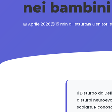
nei bambini
📅 Aprile 2026
⏱️ 15 min di lettura
👥 Genitori 
Il Disturbo da De
disturbi neuroevo
scolare. Riconosc