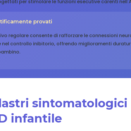
ettati per stimolare le funzioni esecutive carenti nell'
ntificamente provati
itivo regolare consente di rafforzare le connessioni neur
 nel controllo inibitorio, offrendo miglioramenti duraturi
 bambino.
pilastri sintomatologici
D infantile