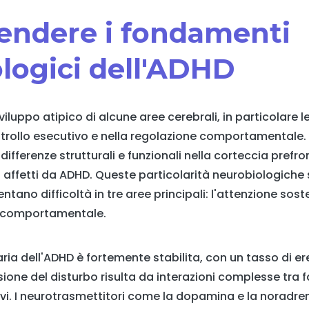
endere i fondamenti
logici dell'ADHD
viluppo atipico di alcune aree cerebrali, in particolare l
ntrollo esecutivo e nella regolazione comportamentale. 
fferenze strutturali e funzionali nella corteccia prefront
i affetti da ADHD. Queste particolarità neurobiologich
ano difficoltà in tre aree principali: l'attenzione soste
tà comportamentale.
ria dell'ADHD è fortemente stabilita, con un tasso di er
sione del disturbo risulta da interazioni complesse tra fa
ivi. I neurotrasmettitori come la dopamina e la noradre