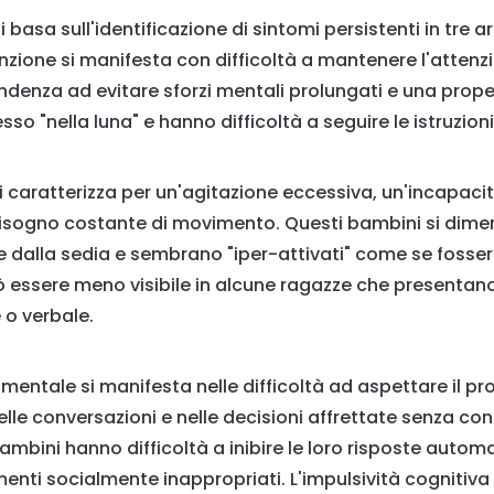
 basa sull'identificazione di sintomi persistenti in tre a
enzione si manifesta con difficoltà a mantenere l'attenz
endenza ad evitare sforzi mentali prolungati e una prope
 "nella luna" e hanno difficoltà a seguire le istruzioni 
si caratterizza per un'agitazione eccessiva, un'incapaci
bisogno costante di movimento. Questi bambini si dime
dalla sedia e sembrano "iper-attivati" come se fosser
ò essere meno visibile in alcune ragazze che presentan
 o verbale.
entale si manifesta nelle difficoltà ad aspettare il pro
delle conversazioni e nelle decisioni affrettate senza co
mbini hanno difficoltà a inibire le loro risposte auto
ti socialmente inappropriati. L'impulsività cognitiva