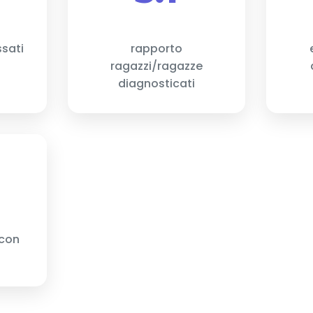
ssati
rapporto
ragazzi/ragazze
diagnosticati
 con
o