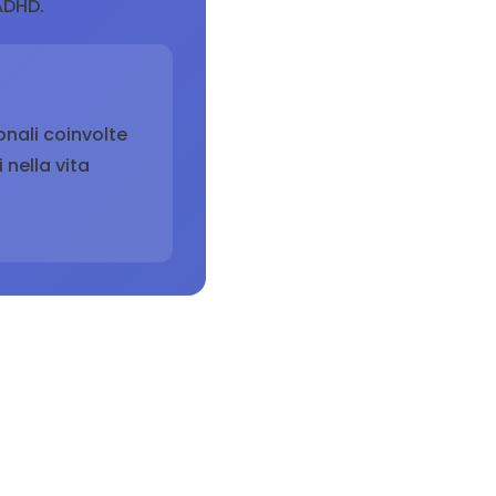
ADHD.
onali coinvolte
 nella vita