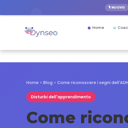
🎙️ NUOVO
Home
Coac
Home
>
Blog
>
Come riconoscere i segni dell'AD
Disturbi dell'apprendimento
Come ricon