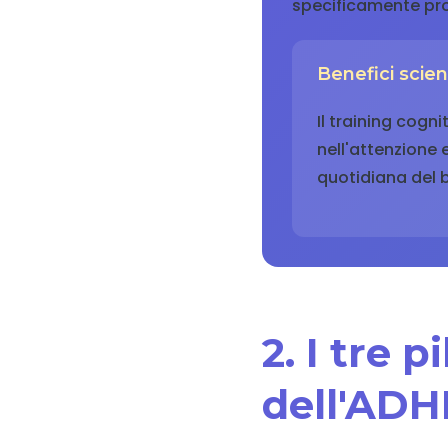
specificamente prog
Benefici scie
Il training cogn
nell'attenzione e
quotidiana del
2. I tre 
dell'ADH