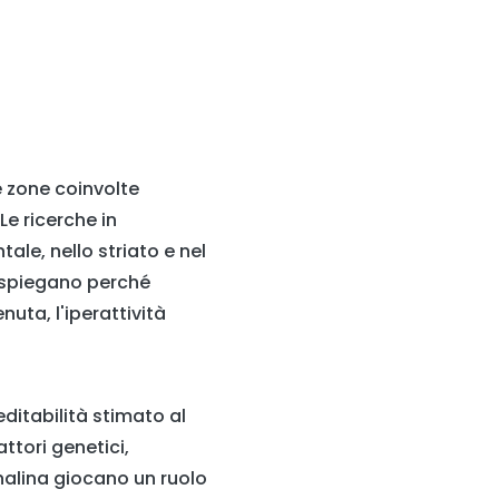
e zone coinvolte
Le ricerche in
ale, nello striato e nel
e spiegano perché
nuta, l'iperattività
editabilità stimato al
ttori genetici,
nalina giocano un ruolo