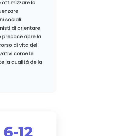
ottimizzare lo
luenzare
i sociali.
isti di orientare
e precoce apre la
orso di vita del
vativi come le
 la qualità della
6-12