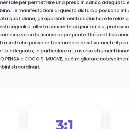
entale per permettere una presa in carico adeguata e 
bino. Le manifestazioni di questo disturbo possono inf
ta quotidiana, gli apprendimenti scolastici e le relazion
i segnali di allerta consente ai genitori e ai profession
bambino verso le risorse appropriate. Un'identificazion
ti mirati che possono trasformare positivamente il perc
rto adeguato, in particolare attraverso strumenti inno
O PENSA e COCO SI MUOVE, può migliorare notevolmente
bini straordinari.
%
3:1