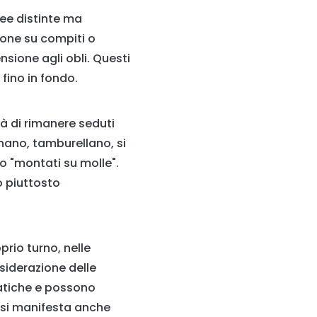
ree distinte ma
ione su compiti o
nsione agli obli. Questi
fino in fondo.
tà di rimanere seduti
nano, tamburellano, si
o "montati su molle".
o piuttosto
prio turno, nelle
nsiderazione delle
matiche e possono
 si manifesta anche