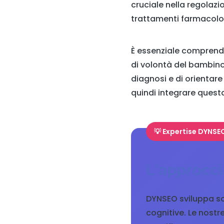
cruciale nella regolaz
trattamenti farmacolog
È essenziale comprende
di volontà del bambin
diagnosi e di orientare
quindi integrare quest
💡 Expertise DYNSE
L'approcci
DYNSEO sviluppa sol
cognitive. Le nost