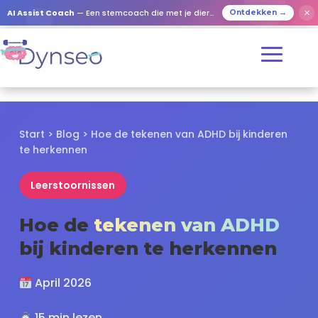
✕
AI Assist Coach
— Een stemcoach die met je dierbaren speelt
Ontdekken →
Start
>
Blog
>
Hoe de tekenen van ADHD bij kinderen
te herkennen
Leerstoornissen
Hoe de
tekenen van ADHD
bij kinderen te herkennen
April 2026
15 min lezen