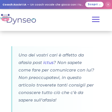
Coach Assist IA
— Un coach vocale che gioca con i tuoi cari
✕
Scopri →
Uno dei vostri cari è affetto da
afasia post
ictus
? Non sapete
come fare per comunicare con lui?
Non preoccupatevi, in questo
articolo troverete tanti consigli per
conoscere tutto ciò che c’è da
sapere sull'afasia!