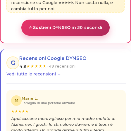
recensione su Google ⭐⭐⭐⭐⭐. Non costa nulla, e
cambia tutto per noi.
⭐ Sostieni DYNSEO in 30 secondi
Recensioni Google DYNSEO
G
4,9
★
★
★
★
★
· 49 recensioni
Vedi tutte le recensioni →
Marie L.
M
Famiglia di una persona anziana
★
★
★
★
★
Applicazione meravigliosa per mia madre malata di
Alzheimer. I giochi la stimolano davvero e il team è
molto attento. Un grande grazie a tutto il team