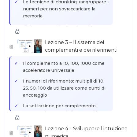
Le tecniche di chunking: raggruppare i
numeri per non sovraccaricare la
memoria
L’allenamento alla ritenzione di
sequenze numeriche sempre più
lunghe
Lezione 3 – Il sistema dei
▶
complementi e dei riferimenti
L’uso del palazzo mentale per
memorizzare risultati intermedi
Il complemento a 10, 100, 1000 come
durante un calcolo
acceleratore universale
I numeri di riferimento: multipli di 10,
25, 50, 100 da utilizzare come punti di
ancoraggio
La sottrazione per complemento:
1000-347 in meno di due secondi
Le moltiplicazioni di numeri vicini a
Lezione 4 – Sviluppare l’intuizione
100: 97×94 in tre secondi con il
▶
numerica