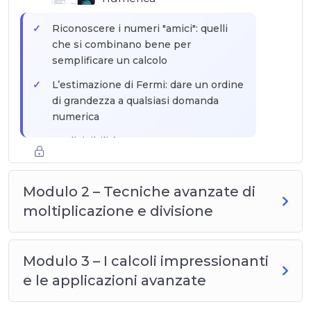
metodo incrociato
Riconoscere i numeri "amici": quelli
che si combinano bene per
semplificare un calcolo
L’estimazione di Fermi: dare un ordine
di grandezza a qualsiasi domanda
numerica
Le divisibilità avanzate: per 7, 11, 13, 17,
19 — le regole poco conosciute
I quadrati, i cubi e le potenze da
Modulo 2 – Tecniche avanzate di
memorizzare assolutamente come
moltiplicazione e divisione
scorciatoie
Modulo 3 – I calcoli impressionanti
e le applicazioni avanzate