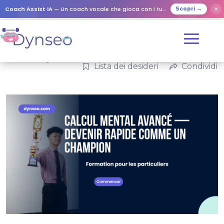
Coach Assist IA
— Un coach vocale che gioca con i tuoi cari
✕
Scopri →
Senza categoria
Lista dei desideri
Condividi