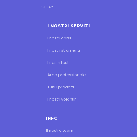
CPLAY
I NOSTRI SERVIZI
I nostri corsi
I nostri strumenti
I nostri test
Area professionale
Tutti i prodotti
I nostri volantini
INFO
Il nostro team