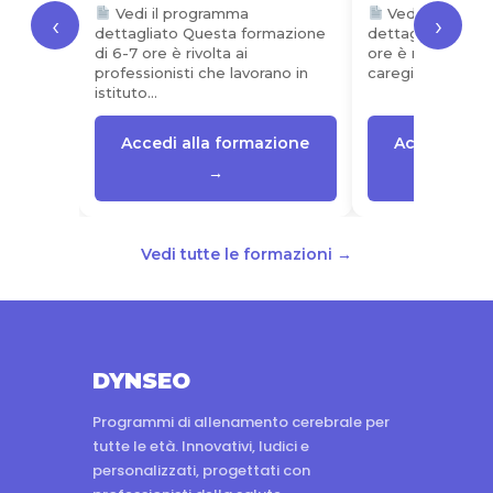
Vedi il programma
Vedi il progr
‹
›
dettagliato Questa formazione
dettagliato Ques
di 6-7 ore è rivolta ai
ore è rivolto alle
professionisti che lavorano in
caregiver che…
istituto…
Accedi alla formazione
Accedi alla
→
Vedi tutte le formazioni →
DYNSEO
Programmi di allenamento cerebrale per
tutte le età. Innovativi, ludici e
personalizzati, progettati con