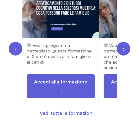
Vedi il programma
Vedi il progr
‹
›
dettagliato Questa formazione
dettagliato Ques
di 2 ore è rivolta alle famiglie e
ore è rivolto ai p
ai cari di…
che accompagna
anziane…
Accedi alla formazione
Accedi alla
→
Vedi tutte le formazioni →