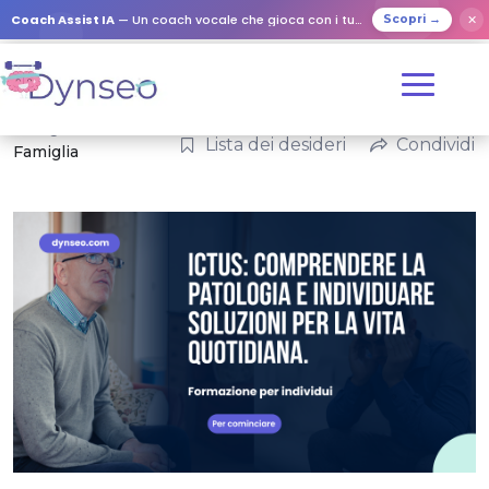
Coach Assist IA
— Un coach vocale che gioca con i tuoi cari
✕
Scopri →
Categorie:
Lista dei desideri
Condividi
Famiglia