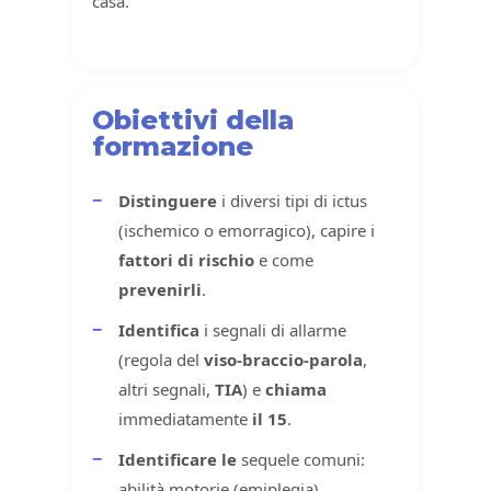
casa.
Obiettivi della
formazione
Distinguere
i diversi tipi di ictus
(ischemico o emorragico), capire i
fattori di rischio
e come
prevenirli
.
Identifica
i segnali di allarme
(regola del
viso-braccio-parola
,
altri segnali,
TIA
) e
chiama
immediatamente
il 15
.
Identificare le
sequele comuni:
abilità motorie (emiplegia),