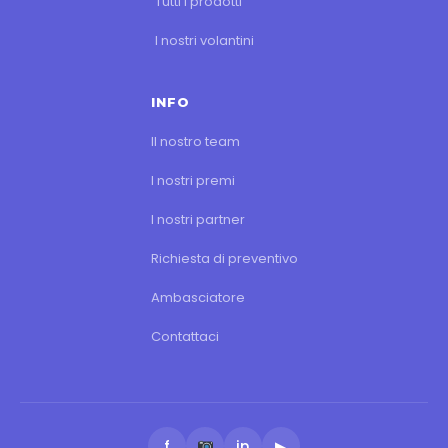
Tutti i prodotti
I nostri volantini
INFO
Il nostro team
I nostri premi
I nostri partner
Richiesta di preventivo
Ambasciatore
Contattaci
f
in
▶