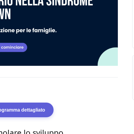
rogramma dettagliato
olare lo sviluppo