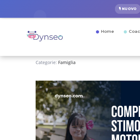
🎙️ NUOVO
Home
Coac
Categorie:
Famiglia