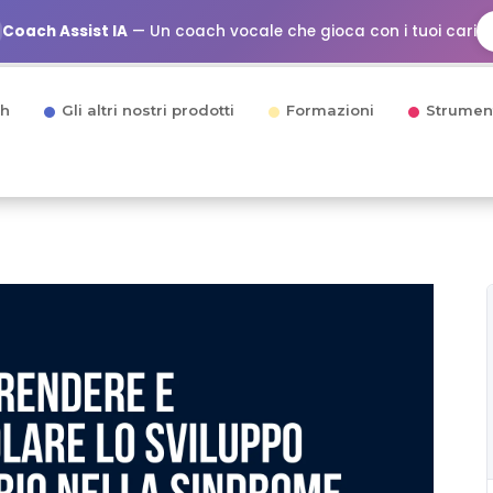
Coach Assist IA
— Un coach vocale che gioca con i tuoi cari
h
Gli altri nostri prodotti
Formazioni
Strumen