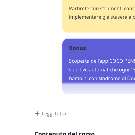
Partirete con strumenti concre
implementare già stasera a c
Bonus
Scoperta dell’app COCO PEN
sportive automatiche ogni 15
bambini con sindrome di Do
Leggi tutto
Contenuto del corso