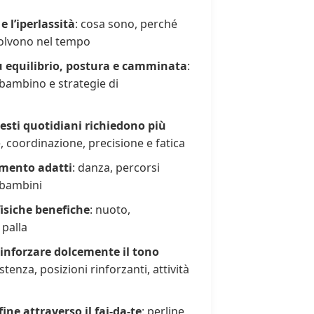
 l’iperlassità
: cosa sono, perché
olvono nel tempo
su equilibrio, postura e camminata
:
 bambino e strategie di
sti quotidiani richiedono più
, coordinazione, precisione e fatica
imento adatti
: danza, percorsi
 bambini
isiche benefiche
: nuoto,
 palla
rinforzare dolcemente il tono
istenza, posizioni rinforzanti, attività
ine attraverso il fai-da-te
: perline,