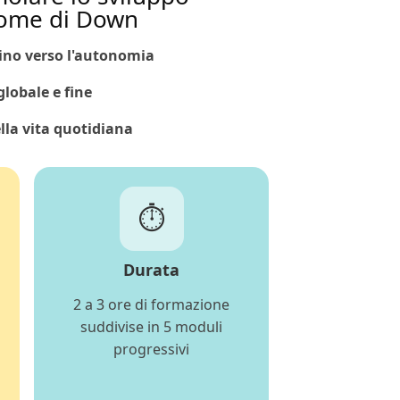
rome di Down
ino verso l'autonomia
globale e fine
lla vita quotidiana
⏱️
Durata
2 a 3 ore di formazione
suddivise in 5 moduli
progressivi
o