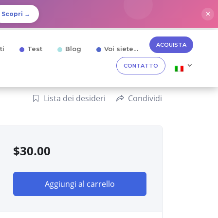
✕
Scopri →
ACQUISTA
ti
Test
Blog
Voi siete…
CONTATTO
Lista dei desideri
Condividi
$
30.00
Aggiungi al carrello