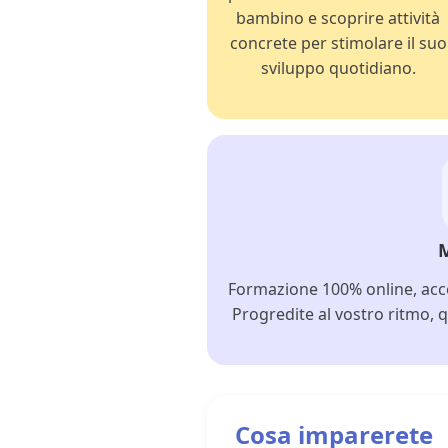
bambino e scoprire attività
concrete per stimolare il suo
sviluppo quotidiano.
Formazione 100% online, acce
Progredite al vostro ritmo, q
Cosa imparerete