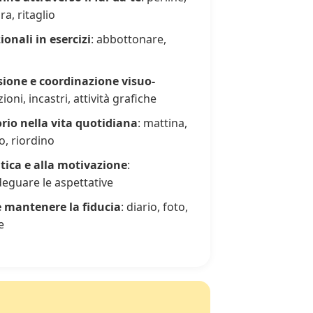
a, ritaglio
ionali in esercizi
: abbottonare,
isione e coordinazione visuo-
ioni, incastri, attività grafiche
rio nella vita quotidiana
: mattina,
o, riordino
atica e alla motivazione
:
deguare le aspettative
e mantenere la fiducia
: diario, foto,
e