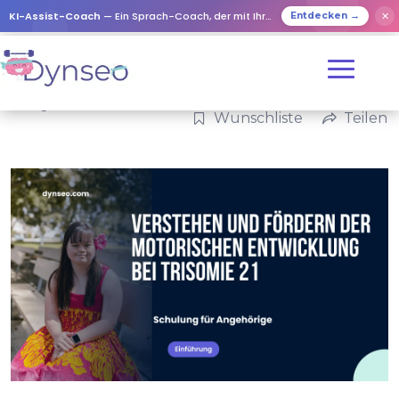
KI-Assist-Coach
— Ein Sprach-Coach, der mit Ihren Lieben spielt
✕
Entdecken →
Kategorien:
Familie
Wunschliste
Teilen