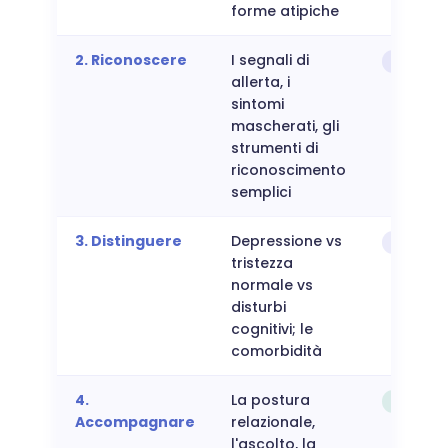
forme atipiche
2. Riconoscere
I segnali di
Osserva
allerta, i
sintomi
mascherati, gli
strumenti di
riconoscimento
semplici
3. Distinguere
Depressione vs
Discerne
tristezza
normale vs
disturbi
cognitivi; le
comorbidità
4.
La postura
Agire
Accompagnare
relazionale,
l'ascolto, la