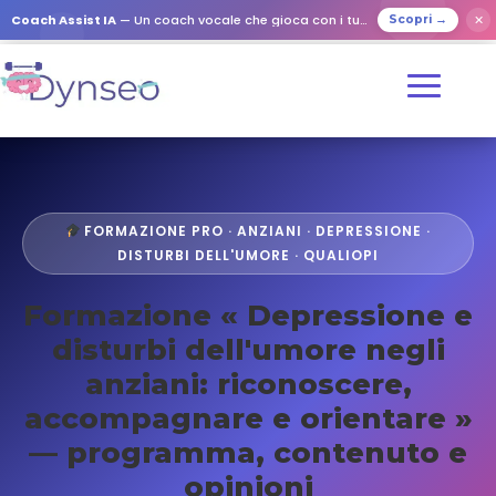
Coach Assist IA
— Un coach vocale che gioca con i tuoi cari
✕
Scopri →
FORMAZIONE PRO · ANZIANI · DEPRESSIONE ·
DISTURBI DELL'UMORE · QUALIOPI
Formazione « Depressione e
disturbi dell'umore negli
anziani: riconoscere,
accompagnare e orientare »
— programma, contenuto e
opinioni