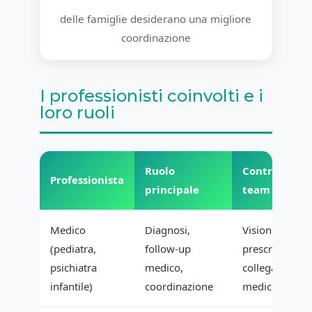
delle famiglie desiderano una migliore
coordinazione
I professionisti coinvolti e i
loro ruoli
Ruolo
Contributo a
Professionista
principale
team
Medico
Diagnosi,
Visione global
(pediatra,
follow-up
prescrizioni,
psichiatra
medico,
collegamenti c
infantile)
coordinazione
medico-social