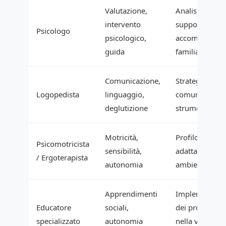
Valutazione,
Analisi funzion
intervento
supporto emot
Psicologo
psicologico,
accompagnam
guida
familiare
Comunicazione,
Strategie di
Logopedista
linguaggio,
comunicazion
deglutizione
strumenti CAA
Motricità,
Profilo sensori
Psicomotricista
sensibilità,
adattamenti
/ Ergoterapista
autonomia
ambientali
Apprendimenti
Implementazi
Educatore
sociali,
dei programm
specializzato
autonomia
nella vita