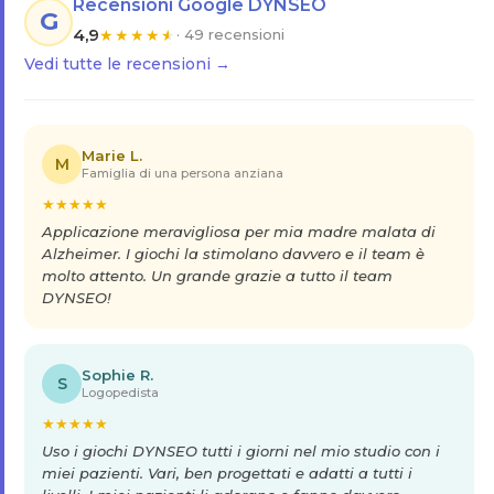
Recensioni Google DYNSEO
G
4,9
★
★
★
★
★
· 49 recensioni
Vedi tutte le recensioni →
Marie L.
M
Famiglia di una persona anziana
★
★
★
★
★
Applicazione meravigliosa per mia madre malata di
Alzheimer. I giochi la stimolano davvero e il team è
molto attento. Un grande grazie a tutto il team
DYNSEO!
Sophie R.
S
Logopedista
★
★
★
★
★
Uso i giochi DYNSEO tutti i giorni nel mio studio con i
miei pazienti. Vari, ben progettati e adatti a tutti i