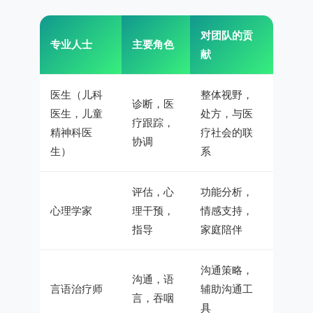
对团队的贡
专业人士
主要角色
献
医生（儿科
整体视野，
诊断，医
医生，儿童
处方，与医
疗跟踪，
精神科医
疗社会的联
协调
生）
系
评估，心
功能分析，
心理学家
理干预，
情感支持，
指导
家庭陪伴
沟通策略，
沟通，语
言语治疗师
辅助沟通工
言，吞咽
具