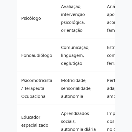
Avaliação,
Análise func
intervenção
apoio emoci
Psicólogo
psicológica,
acompanha
orientação
familiar
Comunicação,
Estratégias 
Fonoaudiólogo
linguagem,
comunicaçã
deglutição
ferramenta
Psicomotricista
Motricidade,
Perfil sensor
/ Terapeuta
sensorialidade,
adaptações
Ocupacional
autonomia
ambientais
Aprendizados
Implementa
Educador
sociais,
dos progra
especializado
autonomia diária
no dia a dia