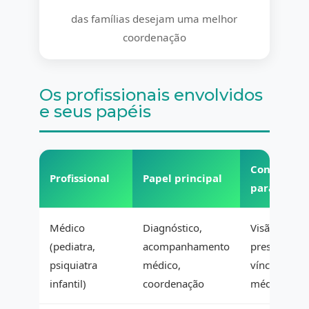
das famílias desejam uma melhor
coordenação
Os profissionais envolvidos
e seus papéis
Contribuiç
Profissional
Papel principal
para a equ
Médico
Diagnóstico,
Visão global
(pediatra,
acompanhamento
prescrições,
psiquiatra
médico,
vínculos co
infantil)
coordenação
médico-soci