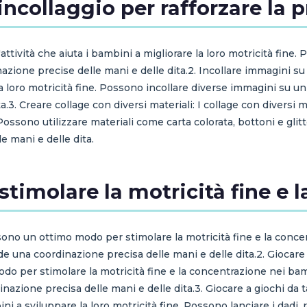
e incollaggio per rafforzare la 
un'attività che aiuta i bambini a migliorare la loro motricità fine
zione precise delle mani e delle dita.2. Incollare immagini su u
la loro motricità fine. Possono incollare diverse immagini su un
.3. Creare collage con diversi materiali: I collage con diversi ma
Possono utilizzare materiali come carta colorata, bottoni e glitt
e mani e delle dita.
stimolare la motricità fine e 
rte sono un ottimo modo per stimolare la motricità fine e la co
iede una coordinazione precisa delle mani e delle dita.2. Giocare
o per stimolare la motricità fine e la concentrazione nei ba
inazione precisa delle mani e delle dita.3. Giocare a giochi da t
i a sviluppare la loro motricità fine. Possono lanciare i dadi, r