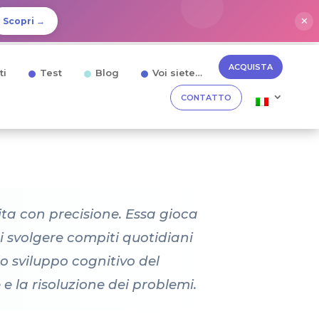
✕
Scopri →
ACQUISTA
ti
Test
Blog
Voi siete…
CONTATTO
dita con precisione. Essa gioca
i svolgere compiti quotidiani
o sviluppo cognitivo del
 la risoluzione dei problemi.