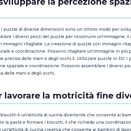
sviluppare la percezione spazi
: I puzzle di diverse dimensioni sono un ottimo modo per svilu
are i diversi pezzi del puzzle per ricostruire un'immagine, il
 immagini ritagliate: La creazione di puzzle con immagini ritagl
ziale e coordinazione. Possono ritagliare un'immagine in più p
e precisa delle mani e degli occhi.3. Utilizzare puzzle in 3D: I
ione spaziale e coordinazione. Possono assemblare i diversi pez
a delle mani e degli occhi.
r lavorare la motricità fine di
 biscotti è un'attività di cucina divertente che consente ai bambi
 la pasta e formare i biscotti, il che richiede una coordinazion
 è un'attività di cucina creativa che consente ai bambini di lavo