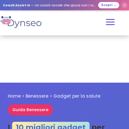
✕
Coach Assist IA
— Un coach vocale che gioca con i tuoi cari
Scopri →
Home > Benessere > Gadget per la salute
Guida Benessere
I
10 migliori gadget
per