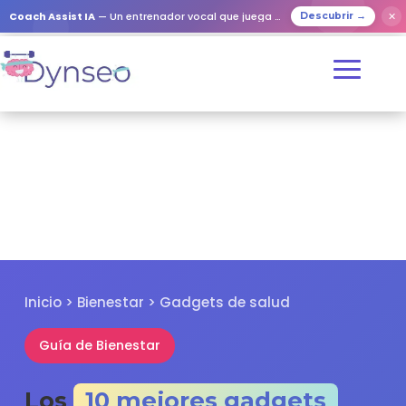
✕
Coach Assist IA
— Un entrenador vocal que juega con tus seres queridos
Descubrir →
Inicio > Bienestar > Gadgets de salud
Guía de Bienestar
Los
10 mejores gadgets