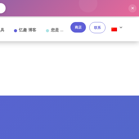
✕
商店
联系
工具
忆趣 博客
您是 …