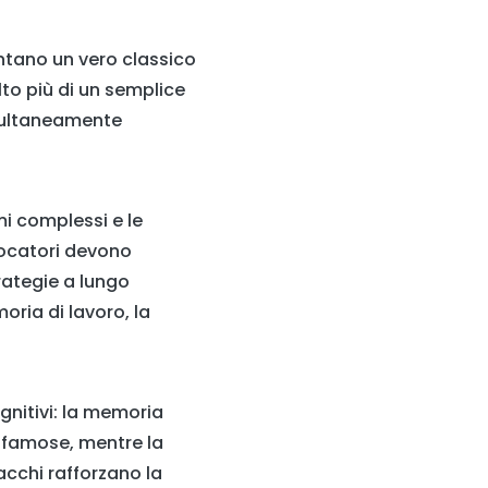
entano un vero classico
to più di un semplice
imultaneamente
mi complessi e le
giocatori devono
rategie a lungo
ria di lavoro, la
gnitivi: la memoria
e famose, mentre la
cacchi rafforzano la