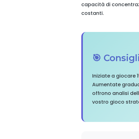
capacità di concentrazi
costanti.
🎯 Consig
Iniziate a giocare 
Aumentate gradualm
offrono analisi del
vostro gioco strat