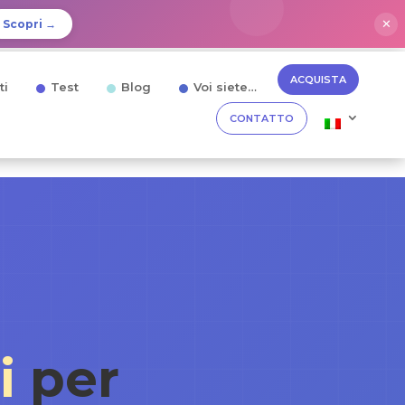
✕
Scopri →
ACQUISTA
ti
Test
Blog
Voi siete…
CONTATTO
i
per