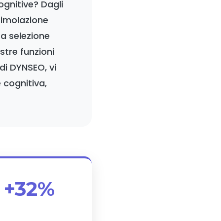
gnitive? Dagli
timolazione
ra selezione
stre funzioni
 di DYNSEO, vi
 cognitiva,
+32%