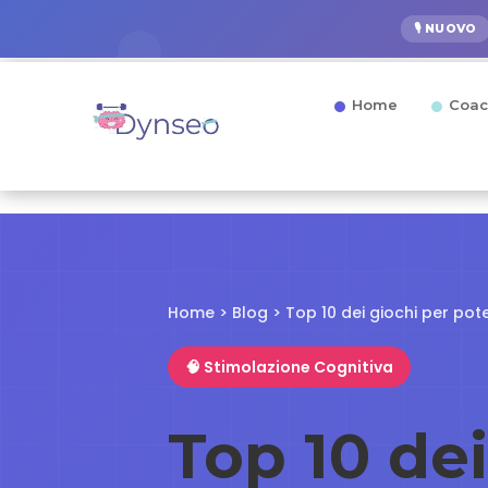
🎙️ NUOVO
Home
Coac
Home
>
Blog
> Top 10 dei giochi per pote
🧠 Stimolazione Cognitiva
Top 10 de