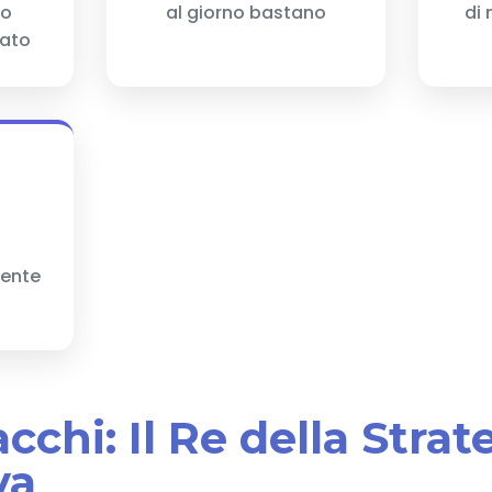
to
al giorno bastano
di
tato
mente
cacchi: Il Re della Strat
va