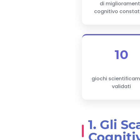
di miglioramen
cognitivo consta
10
giochi scientifica
validati
1. Gli S
Cogniti