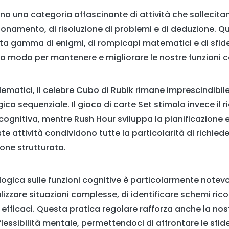
ano una categoria affascinante di attività che sollecit
onamento, di risoluzione di problemi e di deduzione. Qu
gamma di enigmi, di rompicapi matematici e di sfide i
o modo per mantenere e migliorare le nostre funzioni co
ematici, il celebre Cubo di Rubik rimane imprescindibile
ogica sequenziale. Il gioco di carte Set stimola invece il
 cognitiva, mentre Rush Hour sviluppa la pianificazione e 
te attività condividono tutte la particolarità di richie
one strutturata.
 logica sulle funzioni cognitive è particolarmente notevo
izzare situazioni complesse, di identificare schemi ricor
e efficaci. Questa pratica regolare rafforza anche la no
flessibilità mentale, permettendoci di affrontare le sfi