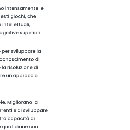
ano intensamente le
esti giochi, che
ntellettuali,
gnitive superiori.
 per sviluppare la
 riconoscimento di
la risoluzione di
dere un approccio
le. Migliorano la
renti e di sviluppare
stra capacità di
de quotidiane con