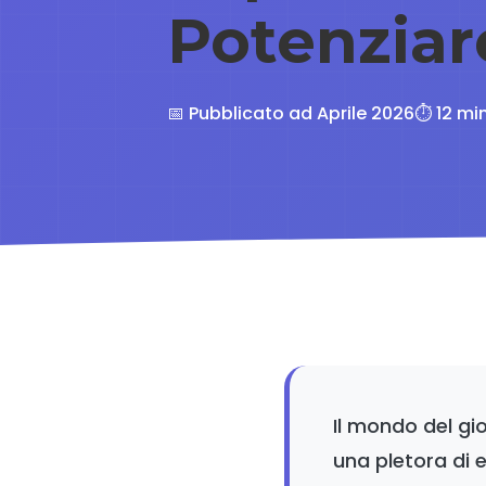
Potenziare
📅 Pubblicato ad Aprile 2026
⏱️ 12 mi
Il mondo del gio
una pletora di e