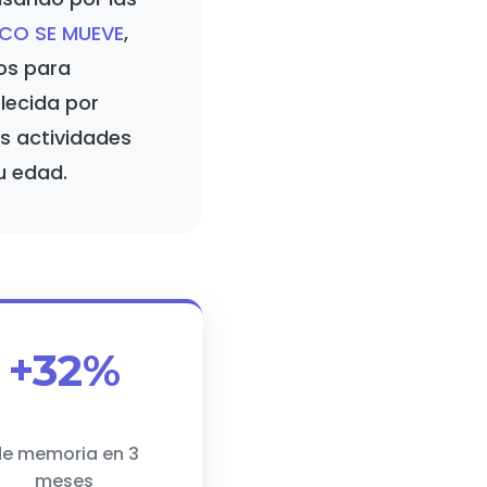
CO SE MUEVE
,
os para
blecida por
as actividades
u edad.
+32%
e memoria en 3
meses