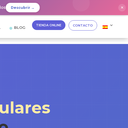
dos
✕
Descubrir →
TIENDA ONLINE
CONTACTO
…
BLOG
ulares
o