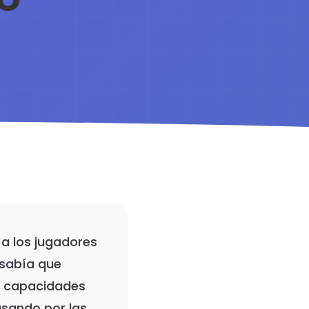
 a los jugadores
¿sabía que
s capacidades
asando por las