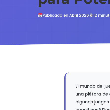
Publicado en Abril 2026
12 minut
El mundo del ju
una plétora de 
algunos juegos
cognitivas? De