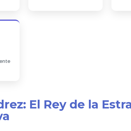
mente
edrez: El Rey de la Estr
va