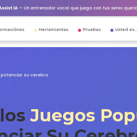
ssist IA
— Un entrenador vocal que juega con tus seres queri
ormaciónes
Herramientas
Pruebas
Usted es
 potenciar su cerebro
 los
Juegos Pop
nciar Su Cerebr