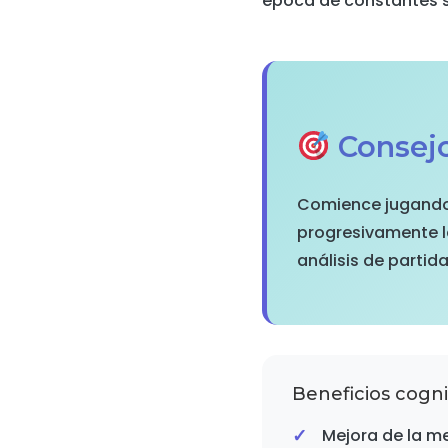
época de constantes s
Consej
Comience jugando 
progresivamente la
análisis de partid
Beneficios cognit
Mejora de la me