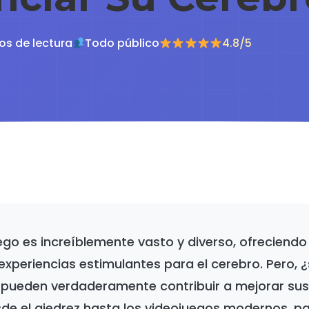
os de lectura
Todo público
4.8/5
ego es increíblemente vasto y diverso, ofreciendo
experiencias estimulantes para el cerebro. Pero, 
 pueden verdaderamente contribuir a mejorar su
sde el ajedrez hasta los videojuegos modernos, p