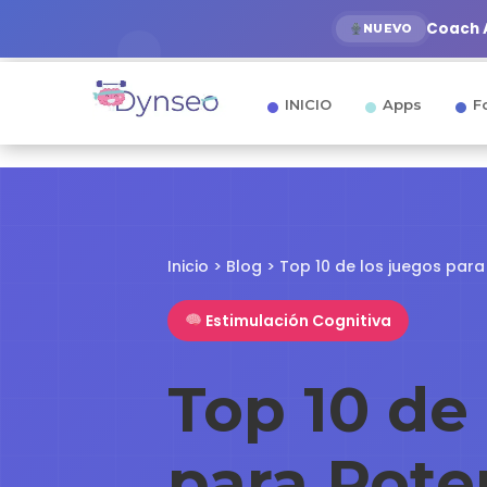
Coach A
NUEVO
INICIO
Apps
F
Inicio
>
Blog
> Top 10 de los juegos para
Estimulación Cognitiva
Top 10 de
para Pote