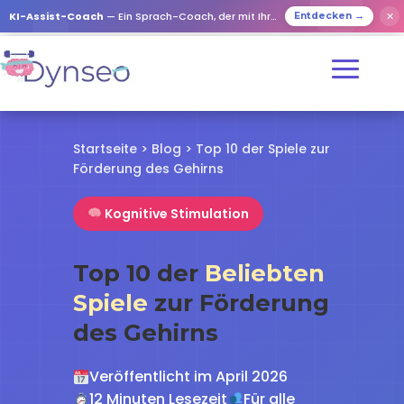
✕
KI-Assist-Coach
— Ein Sprach-Coach, der mit Ihren Lieben spielt
Entdecken →
Startseite
>
Blog
> Top 10 der Spiele zur
Förderung des Gehirns
Kognitive Stimulation
Top 10 der
Beliebten
Spiele
zur Förderung
des Gehirns
Veröffentlicht im April 2026
12 Minuten Lesezeit
Für alle