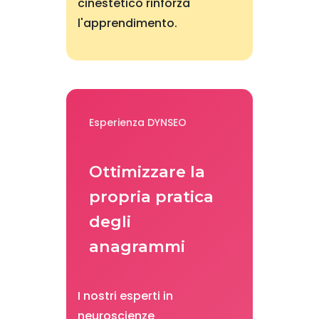
cinestetico rinforza
l'apprendimento.
Esperienza DYNSEO
Ottimizzare la
propria pratica
degli
anagrammi
I nostri esperti in
neuroscienze