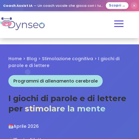
✕
Coach Assist IA
— Un coach vocale che gioca con i tuoi cari
Scopri →
Home
>
Blog
>
Stimolazione cognitiva
> I giochi di
parole e di lettere
Programmi di allenamento cerebrale
I giochi di parole e di lettere
per
stimolare la mente
Aprile 2026