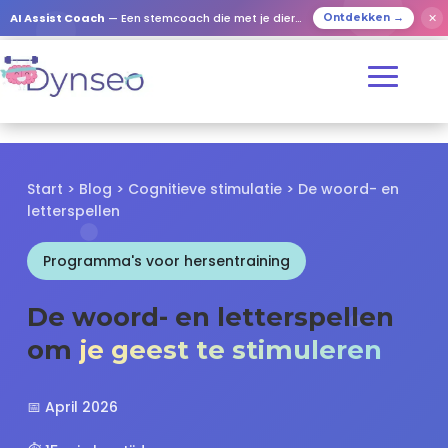
✕
AI Assist Coach
— Een stemcoach die met je dierbaren speelt
Ontdekken →
Start
>
Blog
>
Cognitieve stimulatie
> De woord- en
letterspellen
Programma's voor hersentraining
De woord- en letterspellen
om
je geest te stimuleren
📅 April 2026