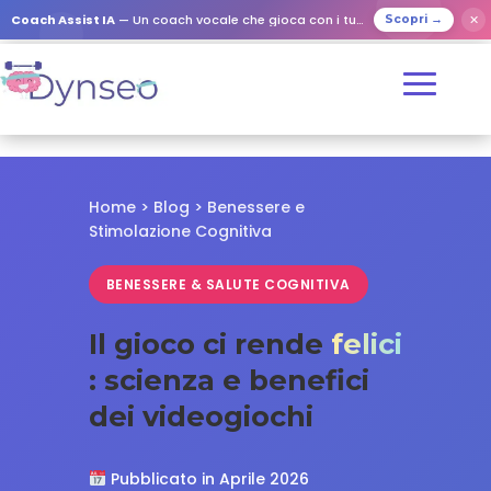
✕
Coach Assist IA
— Un coach vocale che gioca con i tuoi cari
Scopri →
Home > Blog > Benessere e
Stimolazione Cognitiva
BENESSERE & SALUTE COGNITIVA
Il gioco ci rende
felici
: scienza e benefici
dei videogiochi
Pubblicato in Aprile 2026