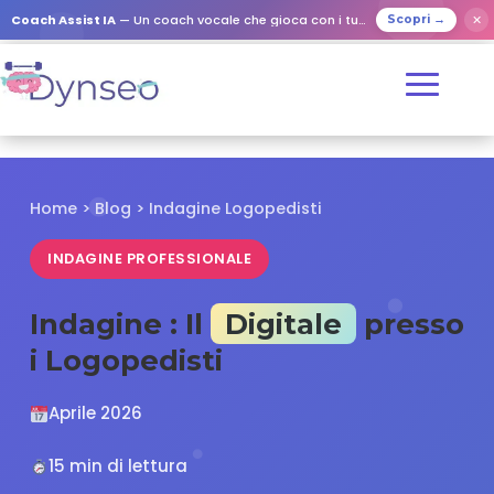
✕
Coach Assist IA
— Un coach vocale che gioca con i tuoi cari
Scopri →
Home
>
Blog
> Indagine Logopedisti
INDAGINE PROFESSIONALE
Indagine : Il
Digitale
presso
i Logopedisti
Aprile 2026
15 min di lettura