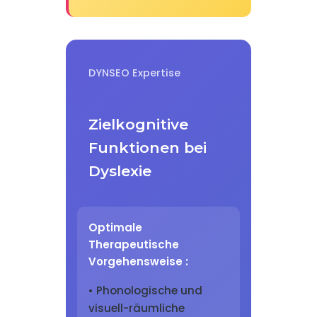
DYNSEO Expertise
Zielkognitive
Funktionen bei
Dyslexie
Optimale
Therapeutische
Vorgehensweise :
• Phonologische und
visuell-räumliche