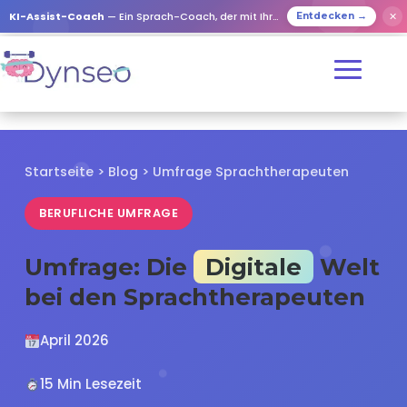
✕
KI-Assist-Coach
— Ein Sprach-Coach, der mit Ihren Lieben spielt
Entdecken →
Startseite
>
Blog
> Umfrage Sprachtherapeuten
BERUFLICHE UMFRAGE
Umfrage: Die
Digitale
Welt
bei den Sprachtherapeuten
April 2026
15 Min Lesezeit