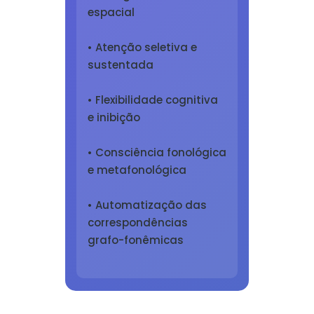
espacial
• Atenção seletiva e
sustentada
• Flexibilidade cognitiva
e inibição
• Consciência fonológica
e metafonológica
• Automatização das
correspondências
grafo-fonêmicas