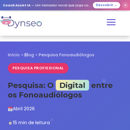
✕
Coach Assist IA
— Um treinador vocal que joga com os seus entes queridos
Descobrir →
Início
>
Blog
> Pesquisa Fonoaudiólogos
PESQUISA PROFISSIONAL
Pesquisa: O
Digital
entre
os Fonoaudiólogos
Abril 2026
15 min de leitura