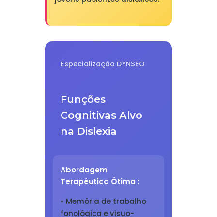
Especialização DYNSEO
Funções
Cognitivas Alvo
na Dislexia
Abordagem
Terapêutica Ótima :
• Memória de trabalho
fonológica e visuo-