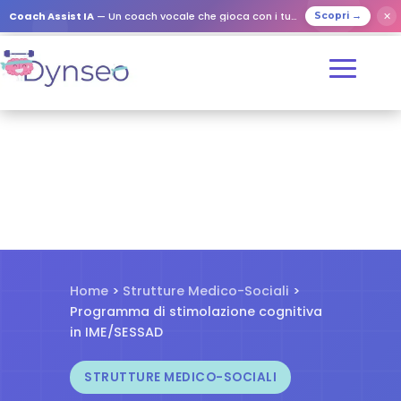
✕
Coach Assist IA
— Un coach vocale che gioca con i tuoi cari
Scopri →
Home
>
Strutture Medico-Sociali
>
Programma di stimolazione cognitiva
in IME/SESSAD
STRUTTURE MEDICO-SOCIALI