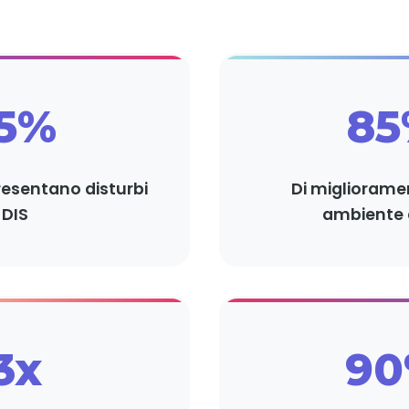
15%
8
resentano disturbi
Di migliorame
DIS
ambiente 
3x
9