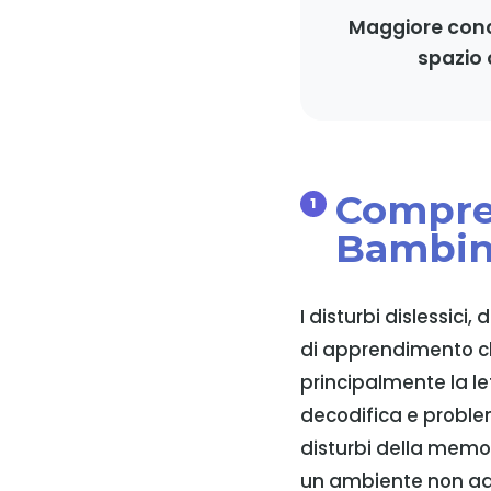
Maggiore conc
spazio 
Compren
Bambin
I disturbi dislessici
di apprendimento ch
principalmente la let
decodifica e proble
disturbi della memor
un ambiente non ad