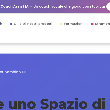
Coach Assist IA
— Un coach vocale che gioca con i tuoi cari
h
Gli altri nostri prodotti
Formazioni
Strumen
per bambino DIS
 uno Spazio di