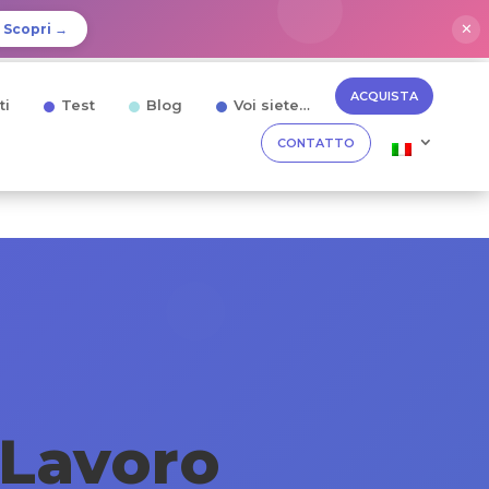
✕
Scopri →
ACQUISTA
ti
Test
Blog
Voi siete…
CONTATTO
 Lavoro