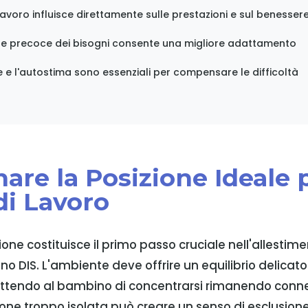
lavoro influisce direttamente sulle prestazioni e sul benesser
ione precoce dei bisogni consente una migliore adattamento
 e l'autostima sono essenziali per compensare le difficoltà
nare la Posizione Ideale 
di Lavoro
ione costituisce il primo passo cruciale nell'allestim
o DIS. L'ambiente deve offrire un equilibrio delicat
ettendo al bambino di concentrarsi rimanendo conne
ione troppo isolata può creare un senso di esclusion