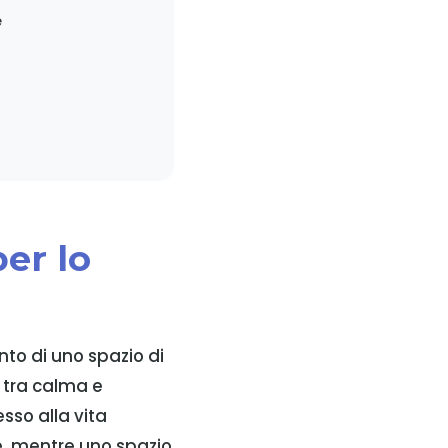
e
per lo
ento di uno spazio di
o tra calma e
sso alla vita
e, mentre uno spazio