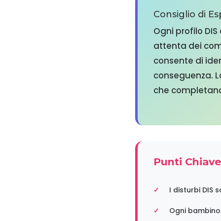
Consiglio di 
Ogni profilo DIS
attenta dei com
consente di ident
conseguenza. La
che completano
Punti Chiav
I disturbi DIS
Ogni bambino p