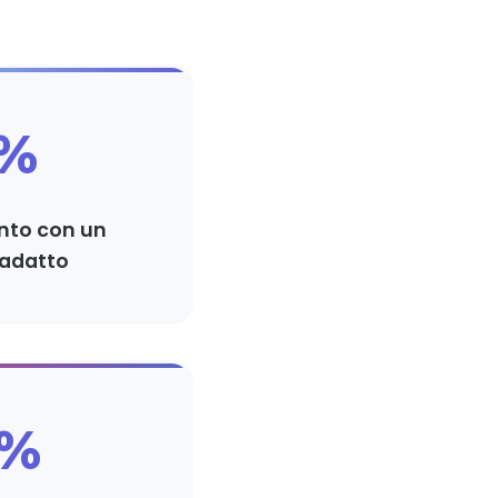
5%
nto con un
adatto
0%