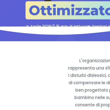
Ottimizzat
📅 Aprile 2026
⏱️ 15 min di lettura
👥 Genitori 
L'organizzazion
rappresenta una sfid
I disturbi dislessic
di compensare le dif
ben progettato p
bambino nelle su
consente di prop