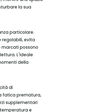
sturbare la sua
anza particolare.
regolabili, evita
oppo marcati possono
lettura. L'ideale
 momenti della
ità di
a fatica prematura,
rzi supplementari
la temperatura e