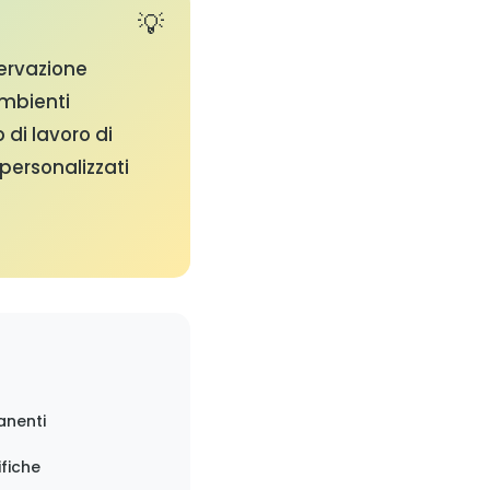
servazione
ambienti
 di lavoro di
personalizzati
anenti
ifiche