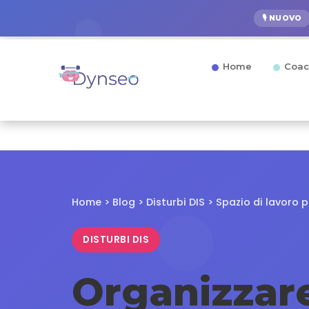
🎙️ NUOVO
Home
Coac
Home
>
Blog
>
Disturbi DIS
> Spazio di lavoro 
DISTURBI DIS
Organizzare