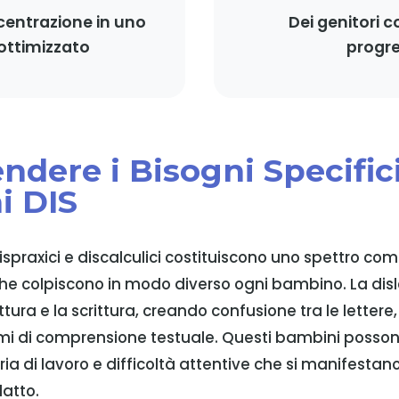
entrazione in uno
Dei genitori 
ottimizzato
progre
dere i Bisogni Specifici
i DIS
, dispraxici e discalculici costituiscono uno spettro com
e colpiscono in modo diverso ogni bambino. La dis
tura e la scrittura, creando confusione tra le lettere, 
mi di comprensione testuale. Questi bambini posso
ia di lavoro e difficoltà attentive che si manifestan
atto.