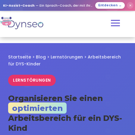
✕
KI-Assist-Coach
— Ein Sprach-Coach, der mit Ihren Lieben spielt
Entdecken →
Startseite
>
Blog
>
Lernstörungen
> Arbeitsbereich
für DYS-Kinder
LERNSTÖRUNGEN
Organisieren Sie einen
optimierten
Arbeitsbereich für ein DYS-
Kind