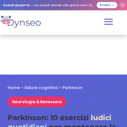
✕
Coach Assist IA
— Un coach vocale che gioca con i tuoi cari
Scopri →
Home > Salute cognitiva > Parkinson
Neurologia & Benessere
Parkinson: 10 esercizi
ludici
quotidiani
per mantenere la