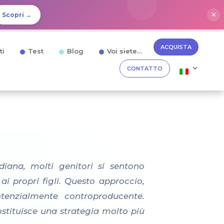
✕
Scopri →
ACQUISTA
ti
Test
Blog
Voi siete…
CONTATTO
iana, molti genitori si sentono
ai propri figli. Questo approccio,
otenzialmente controproducente.
stituisce una strategia molto più