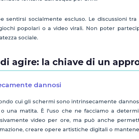
e sentirsi socialmente escluso. Le discussioni tr
eogiochi popolari o a video virali. Non poter part
tezza sociale.
 agire: la chiave di un appro
secamente dannosi
econdo cui gli schermi sono intrinsecamente danno
o una matita. È l'uso che ne facciamo a determi
assivamente video per ore, ma può anche permett
ione, creare opere artistiche digitali o mantenere