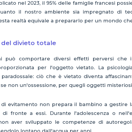
licato nel 2023, il 95% delle famiglie francesi p
quanto il nostro ambiente sia impregnato di tec
a realtà equivale a prepararlo per un mondo che 
del divieto totale
i può comportare diversi effetti perversi che 
proporzionata per l'oggetto vietato. La psicolog
paradossale: ciò che è vietato diventa affascina
se non un'ossessione, per quegli oggetti misteriosi d
 di evitamento non prepara il bambino a gestire l
 di fronte a essi. Durante l'adolescenza o nell'
e non aver sviluppato le competenze di autorego
endolo lontano dall'acqua per anni.