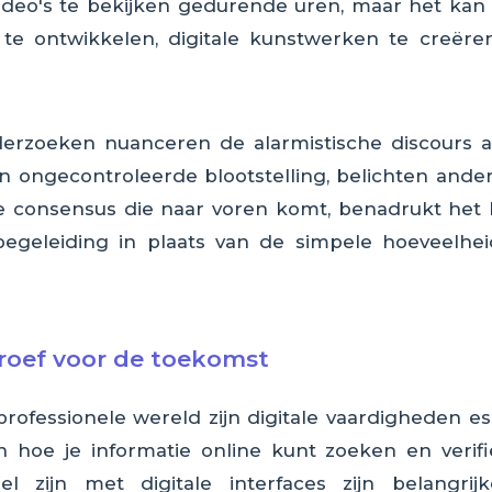
ideo's te bekijken gedurende uren, maar het kan
te ontwikkelen, digitale kunstwerken te creëre
erzoeken nuanceren de alarmistische discours aan
en ongecontroleerde blootstelling, belichten and
 consensus die naar voren komt, benadrukt het b
egeleiding in plaats van de simpele hoeveelhe
troef voor de toekomst
professionele wereld zijn digitale vaardigheden 
 hoe je informatie online kunt zoeken en verif
l zijn met digitale interfaces zijn belangri