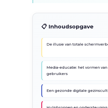
📋 Inhoudsopgave
De illusie van totale schermver
Media-educatie: het vormen va
gebruikers
Een gezonde digitale gezinscu
Hulpbronnen en ondersteuning 