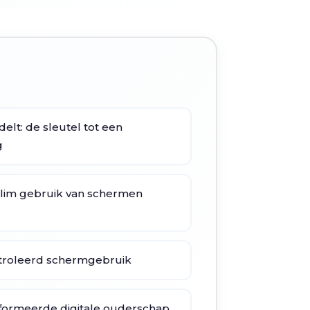
elt: de sleutel tot een
g
slim gebruik van schermen
troleerd schermgebruik
nformeerde digitale ouderschap