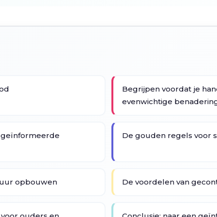
bod
Begrijpen voordat je hand
evenwichtige benaderin
n geïnformeerde
De gouden regels voor 
ltuur opbouwen
De voordelen van gecon
voor ouders en
Conclusie: naar een geï