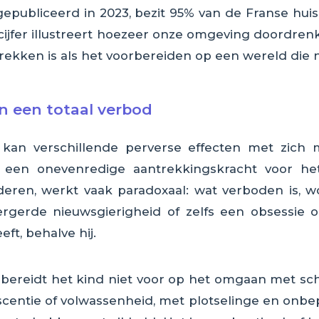
gepubliceerd in 2023, bezit 95% van de Franse h
cijfer illustreert hoezeer onze omgeving doordrenk
ttrekken is als het voorbereiden op een wereld die 
n een totaal verbod
kan verschillende perverse effecten met zich m
t een onevenredige aantrekkingskracht voor he
nderen, werkt vaak paradoxaal: wat verboden is, w
ergerde nieuwsgierigheid of zelfs een obsessie 
ft, behalve hij.
 bereidt het kind niet voor op het omgaan met s
centie of volwassenheid, met plotselinge en onbepe