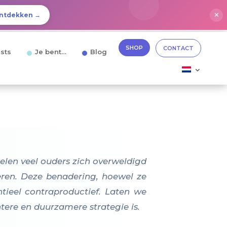
✕
ntdekken →
SHOP
CONTACT
sts
Je bent…
Blog
oelen veel ouders zich overweldigd
eren. Deze benadering, hoewel ze
ntieel contraproductief. Laten we
ere en duurzamere strategie is.