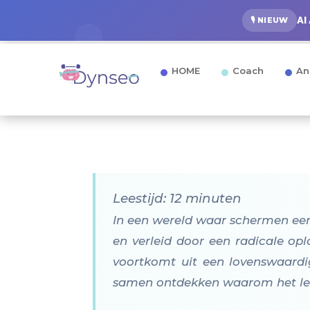
AI
🎙️ NIEUW
HOME
Coach
An
Leestijd: 12 minuten
In een wereld waar schermen een 
en verleid door een radicale op
voortkomt uit een lovenswaardige
samen ontdekken waarom het lere