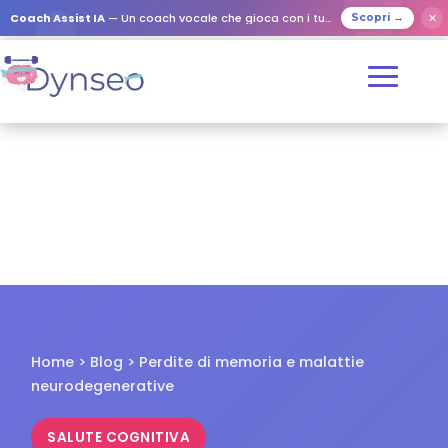
✕
Coach Assist IA
— Un coach vocale che gioca con i tuoi cari
Scopri →
Home
>
Blog
> Perdite di memoria e malattie
neurodegenerative
SALUTE COGNITIVA