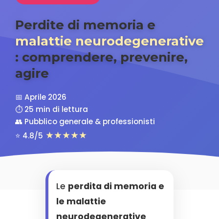
Perdite di memoria e
malattie neurodegenerative
: comprendere, prevenire,
agire
📅 Aprile 2026
⏱️ 25 min di lettura
👥 Pubblico generale & professionisti
★★★★★
⭐ 4.8/5
Le
perdita di memoria e
le malattie
neurodegenerative