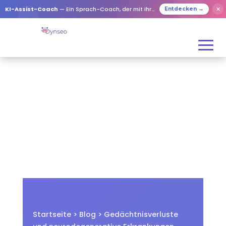
✕
KI-Assist-Coach
— Ein Sprach-Coach, der mit Ihren Lieben spielt
Entdecken →
Startseite
>
Blog
> Gedächtnisverluste