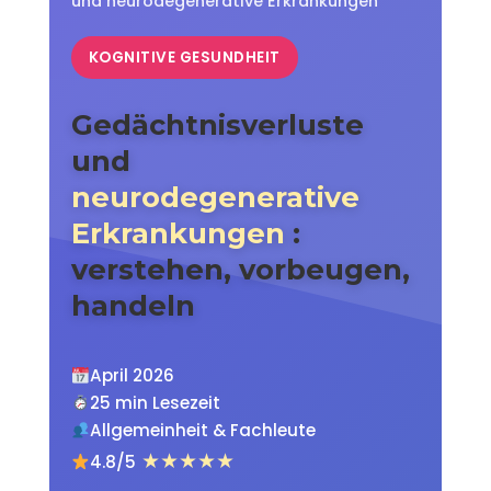
und neurodegenerative Erkrankungen
KOGNITIVE GESUNDHEIT
Gedächtnisverluste
und
neurodegenerative
Erkrankungen
:
verstehen, vorbeugen,
handeln
April 2026
25 min Lesezeit
Allgemeinheit & Fachleute
★★★★★
4.8/5