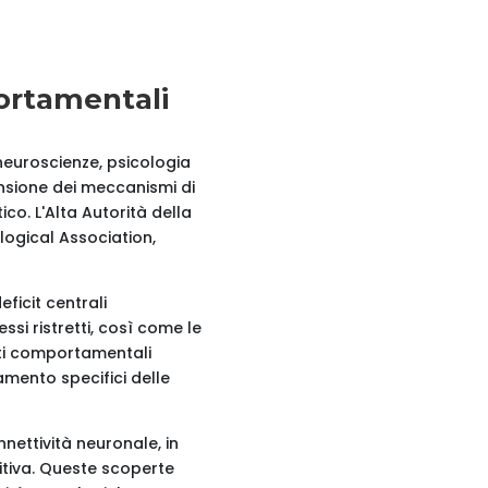
portamentali
 neuroscienze, psicologia
nsione dei meccanismi di
co. L'Alta Autorità della
logical Association,
ficit centrali
essi ristretti, così come le
enti comportamentali
mento specifici delle
nnettività neuronale, in
nitiva. Queste scoperte