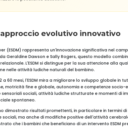
 approccio evolutivo innovativo
nver (ESDM) rappresenta un'innovazione significativa nel cam
 da Geraldine Dawson e Sally Rogers, questo modello combina 
elazionale. L'ESDM si distingue per la sua attenzione alla quali
one nelle attività ludiche naturali del bambino.
 a 60 mesi, l'ESDM mira a migliorare lo sviluppo globale in tutti
, motricità fine e globale, autonomia e competenze socio-emo
sensoriali sociali, attività ludiche strutturate e momenti di 
ciale spontaneo.
o dimostrato risultati promettenti, in particolare in termini d
sociali, ma anche di modifiche positive dell'attività cerebrale.
ato che i bambini che beneficiano di un intervento ESDM pr