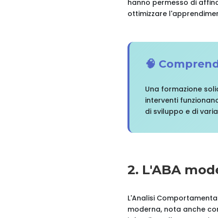
hanno permesso di affinar
ottimizzare l'apprendime
🧠 Comprende
Una formazione soli
interventi funzionano
di sviluppo e di variab
2. L'ABA mode
L'Analisi Comportamentale
moderna, nota anche come