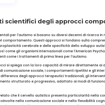
ti scientifici degli approcci com
ntali per l'autismo si basano su diversi decenni di ricerca in
 del comportamento. Questi approcci si fondano sulla compre
plasticità cerebrale e delle specificità dello sviluppo autisti
così come gli organismi internazionali come l'American Psycho
nti come i trattamenti di prima linea per l'autismo.
occi si spiega con la loro capacità di mirare direttamente ai de
 di comunicazione sociale, i comportamenti ripetitivi e gli inter
A differenza degli approcci terapeutici tradizionali, gli interv
nto strutturato e progressivo, adattato ai modi di funziona
lato che il cervello autistico presenta particolarità nella co
coinvolte nella comunicazione sociale e nella flessibilità cog