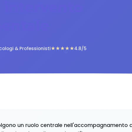
n
intervento
entale
★★★★★
icologi & Professionisti
4.8/5
volgono un ruolo centrale nell'accompagnamento d