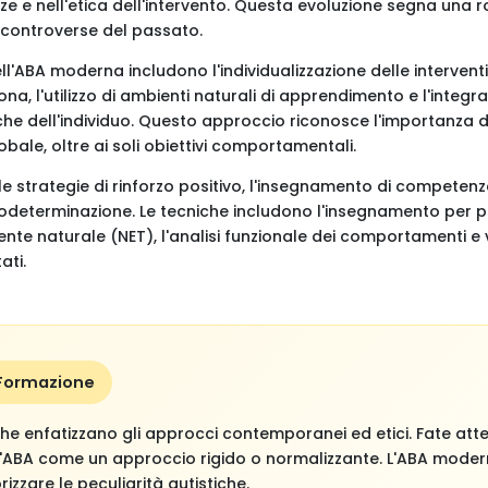
enze e nell'etica dell'intervento. Questa evoluzione segna una 
a controverse del passato.
ll'ABA moderna includono l'individualizzazione delle interventi
ona, l'utilizzo di ambienti naturali di apprendimento e l'integra
eche dell'individuo. Questo approccio riconosce l'importanza
lobale, oltre ai soli obiettivi comportamentali.
le strategie di rinforzo positivo, l'insegnamento di competenze
odeterminazione. Le tecniche includono l'insegnamento per pr
nte naturale (NET), l'analisi funzionale dei comportamenti e v
ati.
 Formazione
che enfatizzano gli approcci contemporanei ed etici. Fate atte
'ABA come un approccio rigido o normalizzante. L'ABA modern
izzare le peculiarità autistiche.