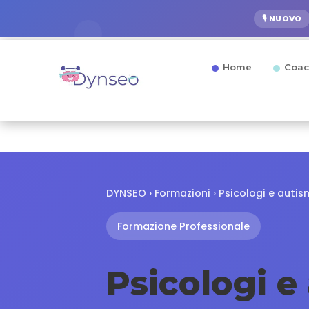
🎙️ NUOVO
Home
Coac
DYNSEO
›
Formazioni
› Psicologi e auti
Formazione Professionale
Psicologi e