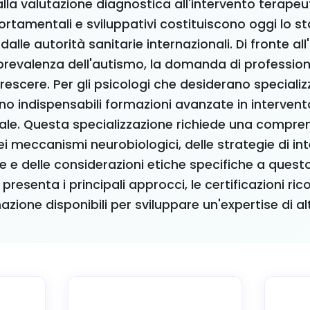
la valutazione diagnostica all'intervento terapeut
tamentali e sviluppativi costituiscono oggi lo s
lle autorità sanitarie internazionali. Di fronte a
prevalenza dell'autismo, la domanda di professionis
escere. Per gli psicologi che desiderano specializ
ono indispensabili formazioni avanzate in intervent
e. Questa specializzazione richiede una compre
i meccanismi neurobiologici, delle strategie di in
e e delle considerazioni etiche specifiche a ques
presenta i principali approcci, le certificazioni ric
azione disponibili per sviluppare un'expertise di alto