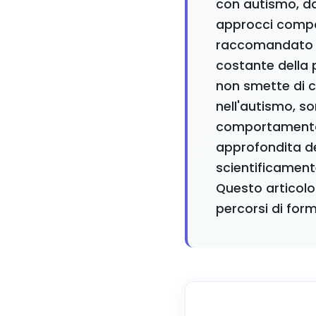
con autismo, dal
approcci compor
raccomandato da
costante della 
non smette di cr
nell'autismo, s
comportamental
approfondita de
scientificament
Questo articolo 
percorsi di form