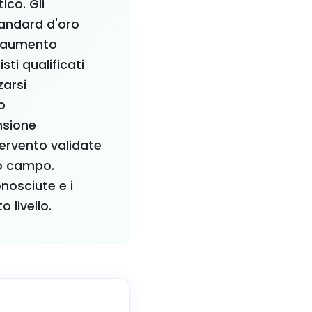
ico. Gli
tandard d'oro
ll'aumento
ti qualificati
zarsi
o
nsione
tervento validate
to campo.
onosciute e i
 livello.