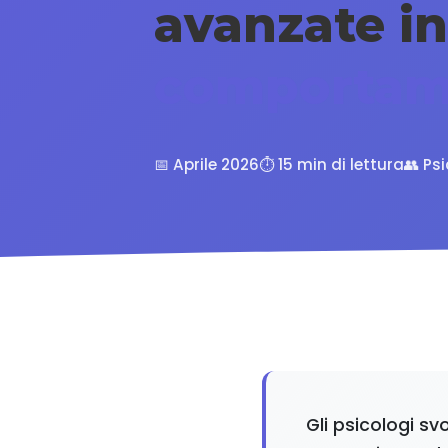
avanzate i
comportam
📅 Aprile 2026
⏱️ 15 min di lettura
👥 Ps
Gli psicologi s