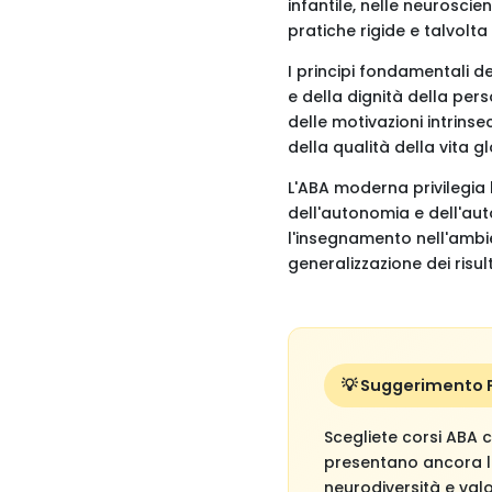
infantile, nelle neurosci
pratiche rigide e talvolt
I principi fondamentali de
e della dignità della pers
delle motivazioni intrins
della qualità della vita g
L'ABA moderna privilegia 
dell'autonomia e dell'aut
l'insegnamento nell'ambie
generalizzazione dei risult
💡 Suggerimento
Scegliete corsi ABA 
presentano ancora l
neurodiversità e valor