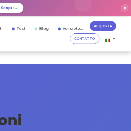
✕
Scopri →
ACQUISTA
ti
Test
Blog
Voi siete…
CONTATTO
oni