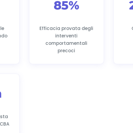
85%
le
Efficacia provata degli
ndo
interventi
comportamentali
precoci
h
esta
BCBA